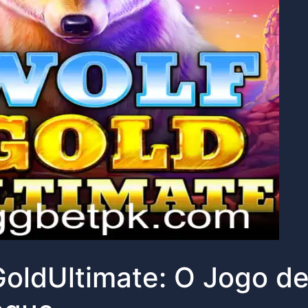
oldUltimate: O Jogo d