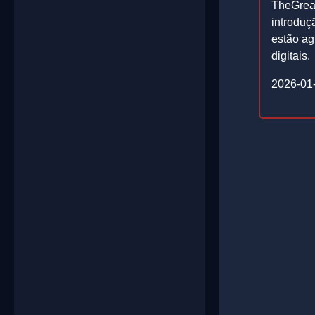
TheGreat
introduç
estão ag
digitais.
2026-01