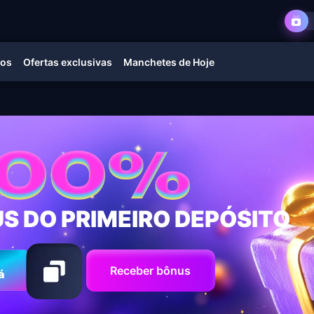
los
Ofertas exclusivas
Manchetes de Hoje
S DO PRIMEIRO DEPÓSITO
Receber bônus
á