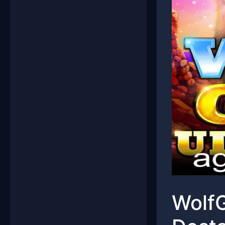
WolfG