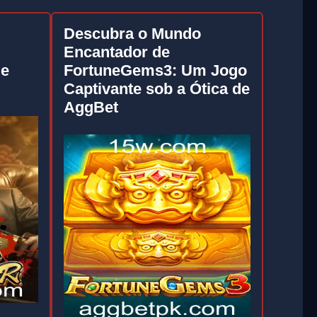
Descubra o Mundo
Encantador de
de
FortuneGems3: Um Jogo
Captivante sob a Ótica de
AggBet