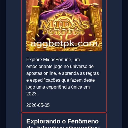
Explore MidasFortune, um
emocionante jogo no universo de
apostas online, e aprenda as regras
e especificações que fazem deste
jogo uma experiência única em
2023.
2026-05-05
Explorando o Fenômeno