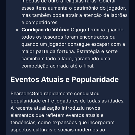
moedas de ouro a relíquias raras. Coletar
esses itens aumenta o patrimônio do jogador,
mas também pode atrair a atenção de ladrões
e competidores.
Condição de Vitória:
O jogo termina quando
todos os tesouros foram encontrados ou
quando um jogador consegue escapar com a
maior parte da fortuna. Estratégia e sorte
caminham lado a lado, garantindo uma
competição acirrada até o final.
Eventos Atuais e Popularidade
PharaohsGold rapidamente conquistou
popularidade entre jogadores de todas as idades.
A recente atualização introduziu novos
elementos que refletem eventos atuais e
tendências, como expansões que incorporam
aspectos culturais e sociais modernos ao