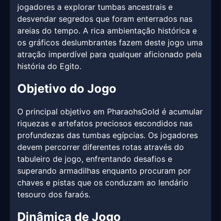
jogadores a explorar tumbas ancestrais e
desvendar segredos que foram enterrados nas
areias do tempo. A rica ambientação histórica e
os gráficos deslumbrantes fazem deste jogo uma
atração imperdível para qualquer aficionado pela
história do Egito.
Objetivo do Jogo
O principal objetivo em PharaohsGold é acumular
riquezas e artefatos preciosos escondidos nas
profundezas das tumbas egípcias. Os jogadores
devem percorrer diferentes rotas através do
tabuleiro de jogo, enfrentando desafios e
superando armadilhas enquanto procuram por
chaves e pistas que os conduzam ao lendário
tesouro dos faraós.
Dinâmica de Jogo