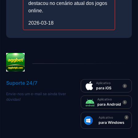
destacou no cenário atual dos jogos
online.
2026-03-18
Suporte 24/7
Aplicativo
para iOS
Envie-nos um e-mail se ainda tiver
dúvidas!
Aplicativo
para Android
Aplicativo
para Windows