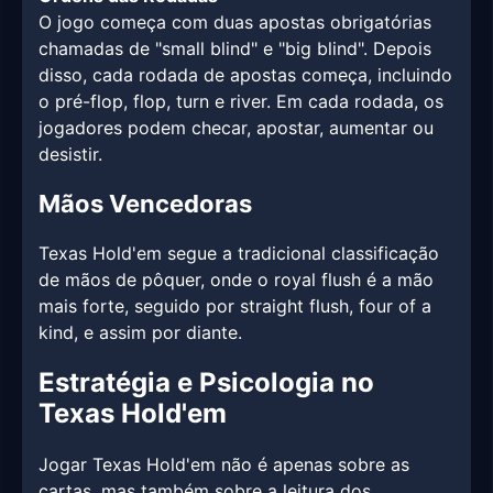
O jogo começa com duas apostas obrigatórias
chamadas de "small blind" e "big blind". Depois
disso, cada rodada de apostas começa, incluindo
o pré-flop, flop, turn e river. Em cada rodada, os
jogadores podem checar, apostar, aumentar ou
desistir.
Mãos Vencedoras
Texas Hold'em segue a tradicional classificação
de mãos de pôquer, onde o royal flush é a mão
mais forte, seguido por straight flush, four of a
kind, e assim por diante.
Estratégia e Psicologia no
Texas Hold'em
Jogar Texas Hold'em não é apenas sobre as
cartas, mas também sobre a leitura dos