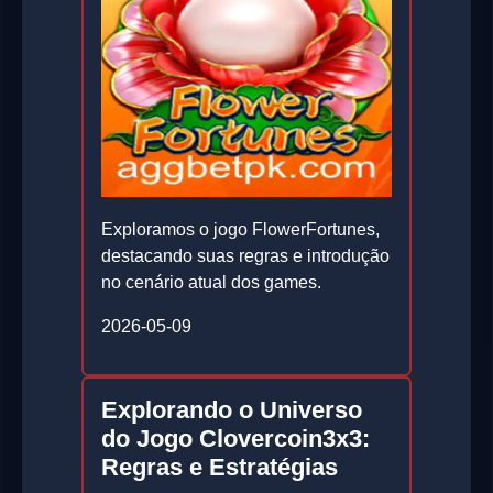
Exploramos o jogo FlowerFortunes,
destacando suas regras e introdução
no cenário atual dos games.
2026-05-09
Explorando o Universo
do Jogo Clovercoin3x3:
Regras e Estratégias