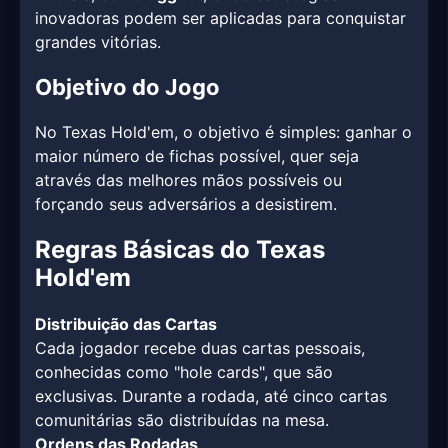
inovadoras podem ser aplicadas para conquistar
grandes vitórias.
Objetivo do Jogo
No Texas Hold'em, o objetivo é simples: ganhar o
maior número de fichas possível, quer seja
através das melhores mãos possíveis ou
forçando seus adversários a desistirem.
Regras Básicas do Texas
Hold'em
Distribuição das Cartas
Cada jogador recebe duas cartas pessoais,
conhecidas como "hole cards", que são
exclusivas. Durante a rodada, até cinco cartas
comunitárias são distribuídas na mesa.
Ordens das Rodadas