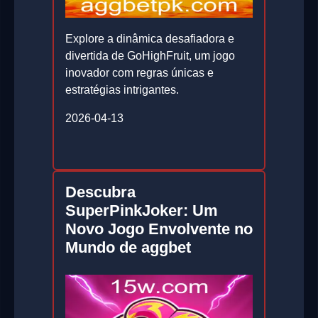
Explore a dinâmica desafiadora e
divertida de GoHighFruit, um jogo
inovador com regras únicas e
estratégias intrigantes.
2026-04-13
Descubra
SuperPinkJoker: Um
Novo Jogo Envolvente no
Mundo de aggbet