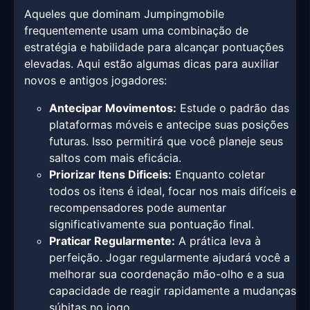
Aqueles que dominam Jumpingmobile
frequentemente usam uma combinação de
estratégia e habilidade para alcançar pontuações
elevadas. Aqui estão algumas dicas para auxiliar
novos e antigos jogadores:
Antecipar Movimentos:
Estude o padrão das
plataformas móveis e antecipe suas posições
futuras. Isso permitirá que você planeje seus
saltos com mais eficácia.
Priorizar Itens Dificeis:
Enquanto coletar
todos os itens é ideal, focar nos mais difíceis e
recompensadores pode aumentar
significativamente sua pontuação final.
Praticar Regularmente:
A prática leva à
perfeição. Jogar regularmente ajudará você a
melhorar sua coordenação mão-olho e a sua
capacidade de reagir rapidamente a mudanças
súbitas no jogo.