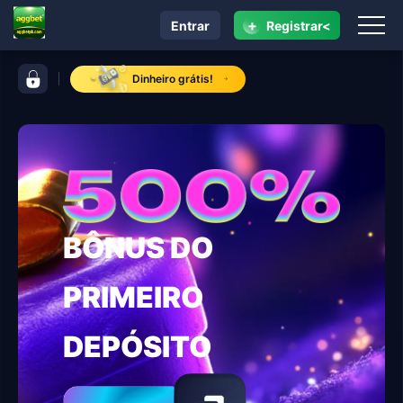
+
Entrar
Registrar<
navegação aggbet
barra de controle aggbet
Dinheiro grátis!
BÔNUS DO
PRIMEIRO
DEPÓSITO