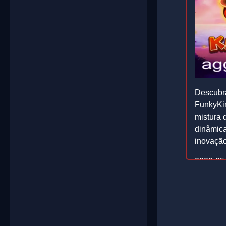
Descubra
FunkyKi
mistura 
dinâmica
inovação
2026-05