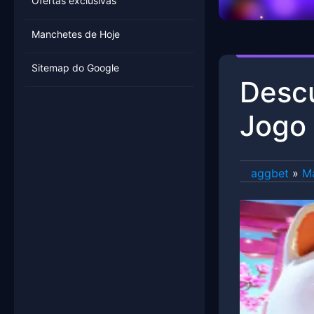
Ofertas exclusivas
Manchetes de Hoje
Sitemap do Google
Desc
Jogo
aggbet
»
Ma