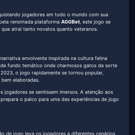
onquistando jogadores em todo o mundo com sua
 pela renomada plataforma
AGGBet
, este jogo se
que atrai tanto novatos quanto veteranos.
rrativa envolvente inspirada na cultura felina
no de fundo temático onde charmosos gatos da sorte
2023, o jogo rapidamente se tornou popular,
s bem elaboradas.
s jogadores se sentissem imersos. A atenção aos
 prepara o palco para uma das experiências de jogo
o de jogo leva os jogadores a diferentes cenários