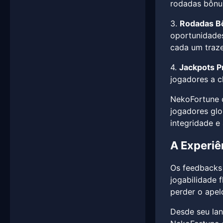
rodadas bônu
3.
Rodadas B
oportunidades
cada um traz
4.
Jackpots P
jogadores a c
NekoFortune c
jogadores glo
integridade e
A Experiê
Os feedbacks 
jogabilidade 
perder o apel
Desde seu lan