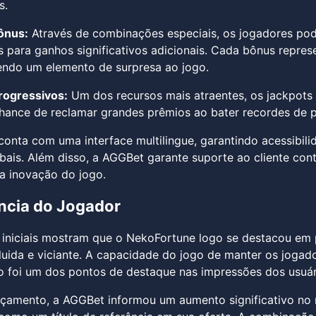
s.
ônus:
Através de combinações especiais, os jogadores po
 para ganhos significativos adicionais. Cada bônus repres
endo um elemento de surpresa ao jogo.
rogressivos:
Um dos recursos mais atraentes, os jackpot
hance de reclamar grandes prêmios ao bater recordes de 
onta com uma interface multilingue, garantindo acessibili
bais. Além disso, a AGGBet garante suporte ao cliente cont
 a inovação do jogo.
ncia do Jogador
iniciais mostram que o NekoFortune logo se destacou em 
fluida e viciante. A capacidade do jogo de manter os jog
o foi um dos pontos de destaque nas impressões dos usuár
çamento, a AGGBet informou um aumento significativo no 