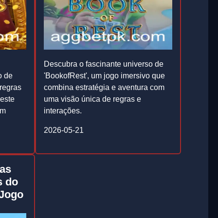
Descubra o fascinante universo de
o de
'BookofRest', um jogo imersivo que
 regras
combina estratégia e aventura com
este
uma visão única de regras e
em
interações.
2026-05-21
as
s do
Jogo