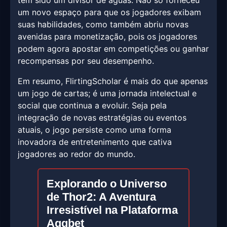
tem sido um divisor de águas. Não só forneceu
um novo espaço para que os jogadores exibam
suas habilidades, como também abriu novas
avenidas para monetização, pois os jogadores
podem agora apostar em competições ou ganhar
recompensas por seu desempenho.
Em resumo, FlirtingScholar é mais do que apenas
um jogo de cartas; é uma jornada intelectual e
social que continua a evoluir. Seja pela
integração de novas estratégias ou eventos
atuais, o jogo persiste como uma forma
inovadora de entretenimento que cativa
jogadores ao redor do mundo.
Explorando o Universo
de Thor2: A Aventura
Irresistível na Plataforma
Aggbet