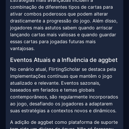
Estratégias mais avançadas incluem a
combinação de diferentes tipos de cartas para
ativar combos poderosos que podem alterar
drasticamente a progressão do jogo. Além disso,
jogadores mais astutos sabem quando arriscar
lançando cartas mais valiosas e quando guardar
essas cartas para jogadas futuras mais
vantajosas.
Eventos Atuais e a Influência de aggbet
No cenário atual, FlirtingScholar se destaca pela
implementações contínuas que mantêm o jogo
atualizado e relevante. Eventos sazonais,
baseados em feriados e temas globais
contemporâneos, são regularmente incorporados
ao jogo, desafiando os jogadores a adaptarem
suas estratégias a contextos novos e dinâmicos.
A adição de aggbet como plataforma de suporte