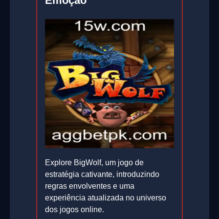
Emoção
Explore BigWolf, um jogo de
estratégia cativante, introduzindo
regras envolventes e uma
experiência atualizada no universo
dos jogos online.