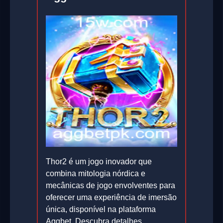
Thor2 é um jogo inovador que
combina mitologia nórdica e
mecânicas de jogo envolventes para
oferecer uma experiência de imersão
única, disponível na plataforma
Aggbet. Descubra detalhes