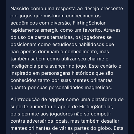
Nascido como uma resposta ao desejo crescente
por jogos que misturam conhecimentos
acadêmicos com diversão, FlirtingScholar
rapidamente emergiu como um favorito. Através
do uso de cartas temáticas, os jogadores se
posicionam como estudiosos habilidosos que
não apenas dominam o conhecimento, mas
também sabem como utilizar seu charme e
inteligência para avançar no jogo. Este cenário é
inspirado em personagens históricos que são
conhecidos tanto por suas mentes brilhantes
quanto por suas personalidades magnéticas.
A introdução de aggbet como uma plataforma de
suporte aumentou o apelo de FlirtingScholar,
pois permite aos jogadores não só competir
contra adversários locais, mas também desafiar
mentes brilhantes de várias partes do globo. Esta