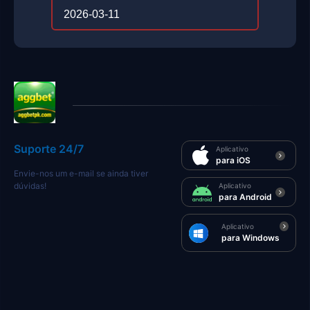
2026-03-11
Suporte 24/7
Aplicativo
para iOS
Envie-nos um e-mail se ainda tiver
dúvidas!
Aplicativo
para Android
Aplicativo
para Windows