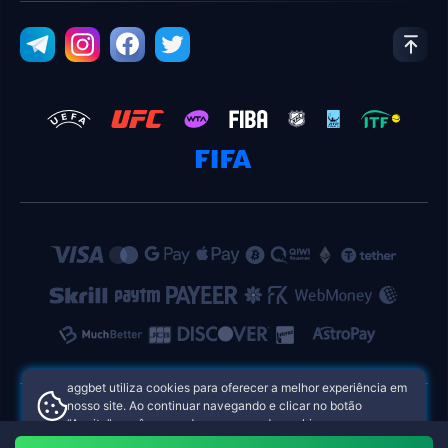
aggbet utiliza cookies para oferecer a melhor experiência em
nosso site. Ao continuar navegando e clicar no botão
“Aceito”, você concorda com o uso de cookies.
aggbet Cassinos Online nas Filipinas