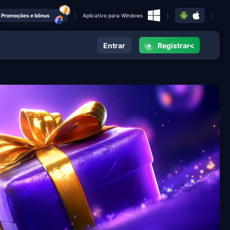
Promoções e bônus
Aplicativo para Windows
+
Entrar
Registrar<