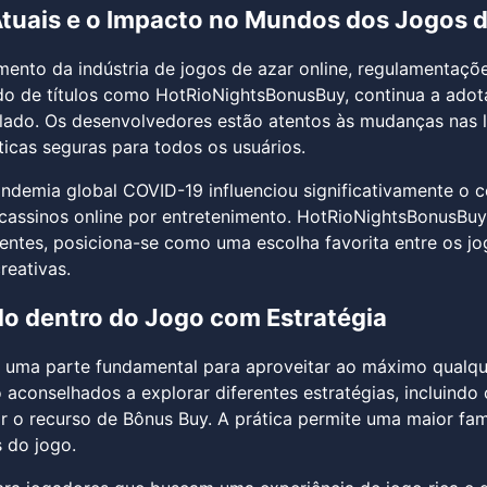
tuais e o Impacto no Mundos dos Jogos 
ento da indústria de jogos de azar online, regulamentaçõe
do de títulos como HotRioNightsBonusBuy, continua a ado
lado. Os desenvolvedores estão atentos às mudanças nas le
icas seguras para todos os usuários.
ndemia global COVID-19 influenciou significativamente o
cassinos online por entretenimento. HotRioNightsBonusBuy
entes, posiciona-se como uma escolha favorita entre os
reativas.
o dentro do Jogo com Estratégia
é uma parte fundamental para aproveitar ao máximo qualq
 aconselhados a explorar diferentes estratégias, incluindo
ar o recurso de Bônus Buy. A prática permite uma maior f
s do jogo.