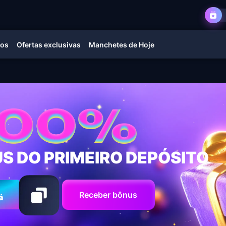
los
Ofertas exclusivas
Manchetes de Hoje
S DO PRIMEIRO DEPÓSITO
Receber bônus
á