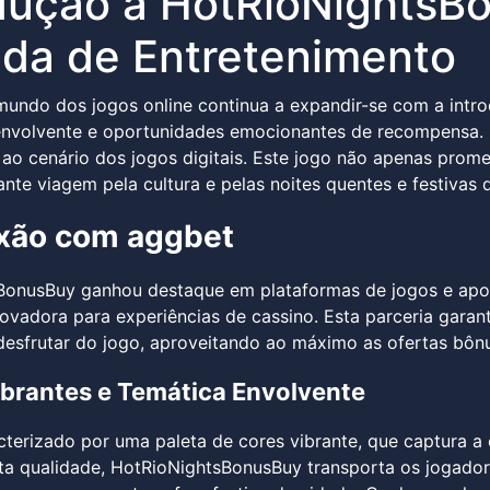
odução a HotRioNightsB
da de Entretenimento
mundo dos jogos online continua a expandir-se com a intro
 envolvente e oportunidades emocionantes de recompensa.
ao cenário dos jogos digitais. Este jogo não apenas prom
te viagem pela cultura e pelas noites quentes e festivas d
xão com aggbet
BonusBuy ganhou destaque em plataformas de jogos e apos
vadora para experiências de cassino. Esta parceria garan
sfrutar do jogo, aproveitando ao máximo as ofertas bônus
ibrantes e Temática Envolvente
cterizado por uma paleta de cores vibrante, que captura a 
lta qualidade, HotRioNightsBonusBuy transporta os jogado