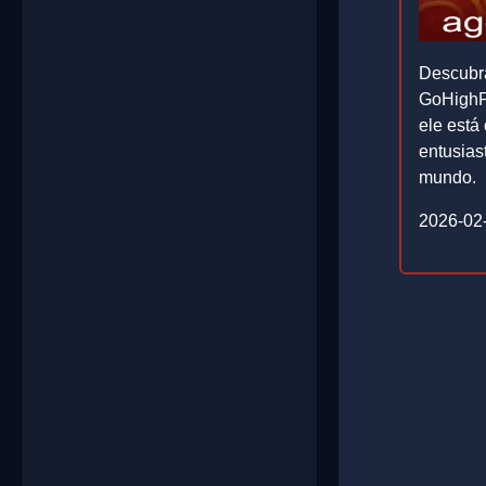
Descubra
GoHighP
ele está
entusias
mundo.
2026-02