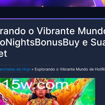
rando o Vibrante Mund
ioNightsBonusBuy e Su
et
nchetes de Hoje
»
Explorando o Vibrante Mundo de HotR