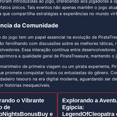
oram introduzidas ao jogo, oferecendo aos jogadores a o
efatos únicos. Tais eventos não apenas mantêm o jogo at
da que compartilha estratégias e experiências no mundo virt
ância da Comunidade
do jogo tem um papel essencial na evolução de PirateTreas
ão fervilhando com discussões sobre as melhores táticas, 
lvedores. Essa interação contínua entre desenvolvedores 
rimora a qualidade geral de PirateTreasure, mantendo o 
marinheiro de primeira viagem ou um pirata experiente, P
que promete conquistar todos os entusiastas do gênero. Com 
dadeiro tesouro na era digital moderna, aguardando ser d
r histórias inesquecíveis.
rando o Vibrante
Explorando a Avent
o de
Egípcia:
oNightsBonusBuy e
LegendOfCleopatra 