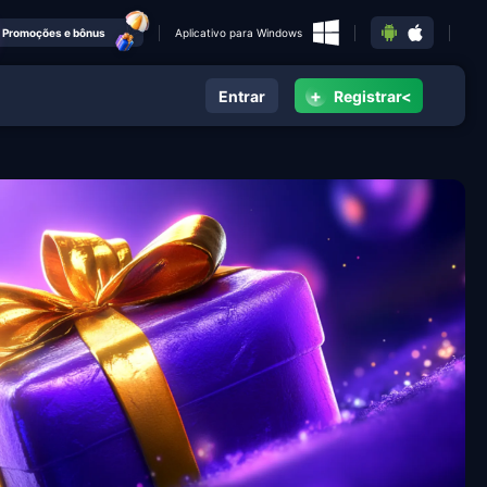
Promoções e bônus
Aplicativo para Windows
+
Entrar
Registrar<