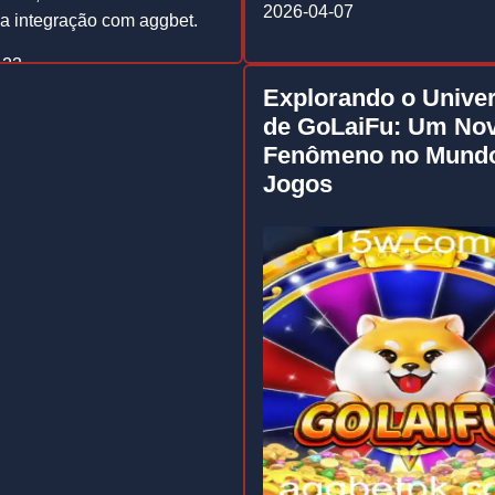
2026-04-07
 a integração com aggbet.
-23
Explorando o Unive
de GoLaiFu: Um No
Fenômeno no Mund
Jogos