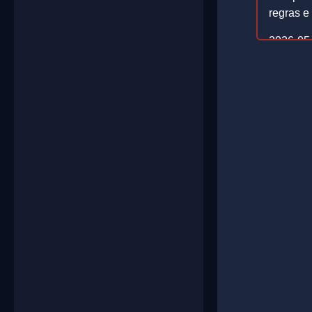
regras e
2026-05