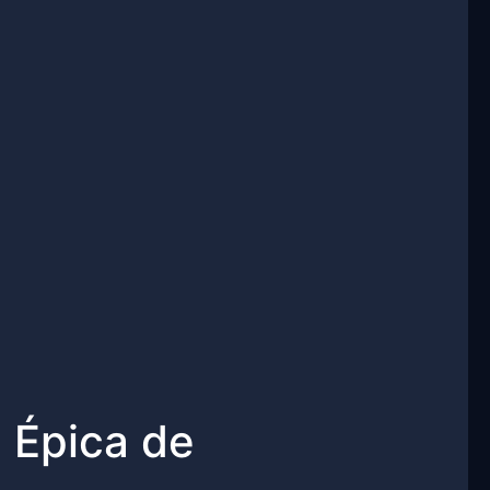
 Épica de