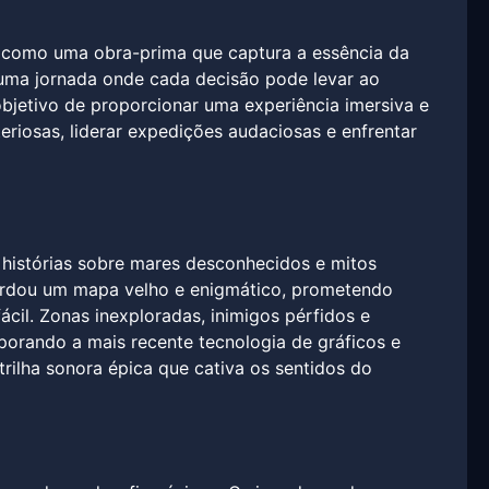
 como uma obra-prima que captura a essência da
 uma jornada onde cada decisão pode levar ao
bjetivo de proporcionar uma experiência imersiva e
eriosas, liderar expedições audaciosas e enfrentar
histórias sobre mares desconhecidos e mitos
herdou um mapa velho e enigmático, prometendo
ácil. Zonas inexploradas, inimigos pérfidos e
porando a mais recente tecnologia de gráficos e
rilha sonora épica que cativa os sentidos do