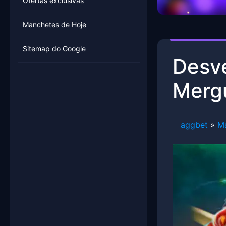
Ofertas exclusivas
Manchetes de Hoje
Sitemap do Google
Desve
Mergu
aggbet
»
Ma