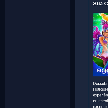
Sua C
Descubr
HotRioN
experiên
entrete
excepcio