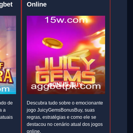
gbet
Online
ndo de
Descubra tudo sobre o emocionante
a a
jogo JuicyGemsBonusBuy, suas
atuais
regras, estratégias e como ele se
destacou no cenário atual dos jogos
online.