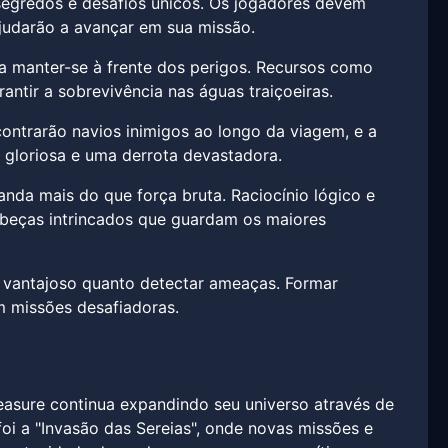
egredos e desafios únicos. Os jogadores devem
ajudarão a avançar em sua missão.
ra manter-se à frente dos perigos. Recursos como
ntir a sobrevivência nas águas traiçoeiras.
contrarão navios inimigos ao longo da viagem, e a
a gloriosa e uma derrota devastadora.
da mais do que força bruta. Raciocínio lógico e
abeças intrincados que guardam os maiores
o vantajoso quanto detectar ameaças. Formar
m missões desafiadoras.
easure continua expandindo seu universo através de
oi a "Invasão das Sereias", onde novas missões e