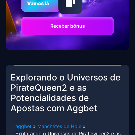
Vamos lá
Receber bônus
Explorando o Universos de
PirateQueen2 e as
Potencialidades de
Apostas com Aggbet
aggbet
»
Manchetes de Hoje
»
Explorando o Universos de PirateQueen2 e as