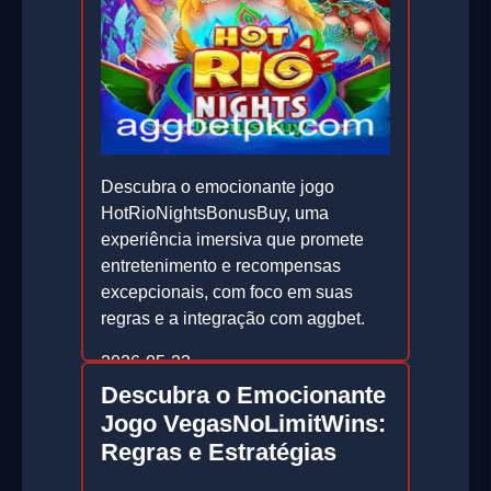
Descubra o emocionante jogo
HotRioNightsBonusBuy, uma
experiência imersiva que promete
entretenimento e recompensas
excepcionais, com foco em suas
regras e a integração com aggbet.
2026-05-23
Descubra o Emocionante
Jogo VegasNoLimitWins:
Regras e Estratégias