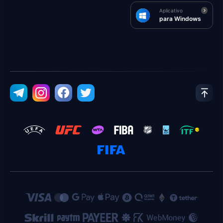
Aplicativo
para Windows