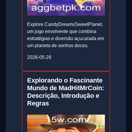
Explore CandyDreamsSweetPlanet,
um jogo envolvente que combina
estratégias e diversão açucarada em
um planeta de sonhos doces.
2026-05-29
Explorando o Fascinante
Mundo de MadHitMrCoin:
Descrição, Introdução e
Regras