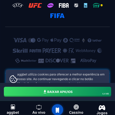
aggbet utiliza cookies para oferecer a melhor experiência em
nosso site. Ao continuar navegando e clicar no botão
“Aceito”, você concorda com o uso de cookies.
aggbet Cassinos Online nas Filipinas
Aceito
BAIXAR APK/IOS
4,4 MB
barra de navegação do aggbet
aggbet
Ao vivo
Cassino
Jogos