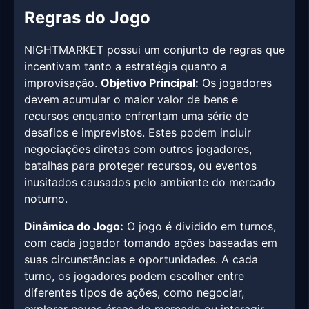
Regras do Jogo
NIGHTMARKET possui um conjunto de regras que
incentivam tanto a estratégia quanto a
improvisação.
Objetivo Principal:
Os jogadores
devem acumular o maior valor de bens e
recursos enquanto enfrentam uma série de
desafios e imprevistos. Estes podem incluir
negociações diretas com outros jogadores,
batalhas para proteger recursos, ou eventos
inusitados causados pelo ambiente do mercado
noturno.
Dinâmica do Jogo:
O jogo é dividido em turnos,
com cada jogador tomando ações baseadas em
suas circunstâncias e oportunidades. A cada
turno, os jogadores podem escolher entre
diferentes tipos de ações, como negociar,