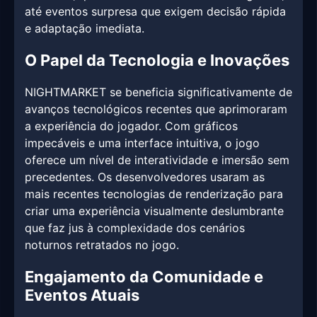
até eventos surpresa que exigem decisão rápida
e adaptação imediata.
O Papel da Tecnologia e Inovações
NIGHTMARKET se beneficia significativamente de
avanços tecnológicos recentes que aprimoraram
a experiência do jogador. Com gráficos
impecáveis e uma interface intuitiva, o jogo
oferece um nível de interatividade e imersão sem
precedentes. Os desenvolvedores usaram as
mais recentes tecnologias de renderização para
criar uma experiência visualmente deslumbrante
que faz jus à complexidade dos cenários
noturnos retratados no jogo.
Engajamento da Comunidade e
Eventos Atuais