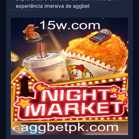
experiência imersiva de aggbet