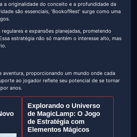
a a originalidade do conceito e a profundidade da
vidade são essenciais, 'BookofRest' surge como uma
ogos.
 regulares e expansões planejadas, prometendo
ssa estratégia não só mantém o interesse alto, mas
io.
a e aventura, proporcionando um mundo onde cada
porte ao jogador reflete seu potencial de se tornar
por anos.
Explorando o Universo
 Novo
de MagicLamp: O Jogo
de Estratégia com
Elementos Mágicos