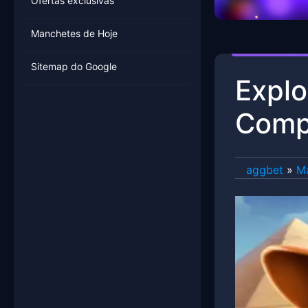
Ofertas exclusivas
Manchetes de Hoje
Sitemap do Google
Explo
Comp
aggbet
»
Ma