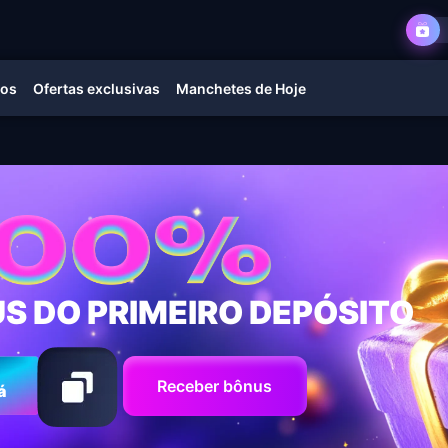
los
Ofertas exclusivas
Manchetes de Hoje
S DO PRIMEIRO DEPÓSITO
Receber bônus
á