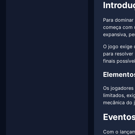
Introdu
Para dominar 
começa com um
expansiva, pe
O jogo exige 
para resolver
finais possív
Elemento
Os jogadores 
limitados, ex
mecânica do j
Eventos
Com o lançame