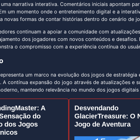
uma narrativa interativa. Comentários iniciais apontam par
 Em um momento onde o entretenimento digital e a interati
ra novas formas de contar histórias dentro do cenário de j
edores continuam a apoiar a comunidade com atualizações
jamento dos jogadores com novos conteúdos e desafios. E
stra o compromisso com a experiência contínua do usuár
o
representa um marco na evolução dos jogos de estratégi
. A contínua expansão do jogo através de atualizações e su
oderno, mantendo relevância no mundo dos jogos digitais 
dingMaster: A
Desvendando
Sensação do
GlacierTreasure: O
 dos Jogos
Jogo de Aventura
ônicos