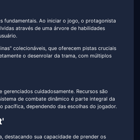
fundamentais. Ao iniciar o jogo, o protagonista
vidas através de uma árvore de habilidades
usuário.
as" colecionáveis, que oferecem pistas cruciais
iretamente o desenrolar da trama, com múltiplos
 e gerenciados cuidadosamente. Recursos são
 sistema de combate dinâmico é parte integral da
ão pacífica, dependendo das escolhas do jogador.
'
va, destacando sua capacidade de prender os