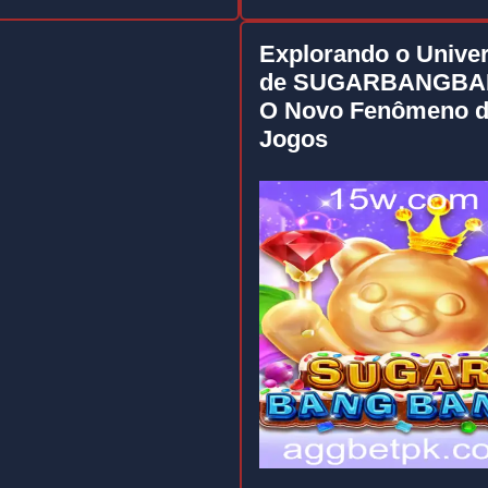
Explorando o Unive
de SUGARBANGBA
O Novo Fenômeno 
Jogos