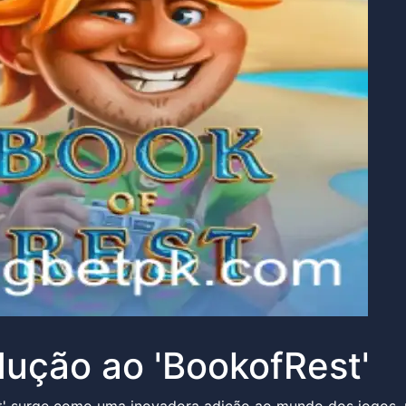
dução ao 'BookofRest'