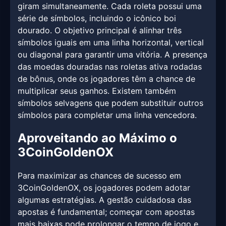
giram simultaneamente. Cada roleta possui uma
série de símbolos, incluindo o icônico boi
dourado. O objetivo principal é alinhar três
símbolos iguais em uma linha horizontal, vertical
ou diagonal para garantir uma vitória. A presença
das moedas douradas nas roletas ativa rodadas
de bônus, onde os jogadores têm a chance de
multiplicar seus ganhos. Existem também
símbolos selvagens que podem substituir outros
símbolos para completar uma linha vencedora.
Aproveitando ao Máximo o
3CoinGoldenOX
Para maximizar as chances de sucesso em
3CoinGoldenOX, os jogadores podem adotar
algumas estratégias. A gestão cuidadosa das
apostas é fundamental; começar com apostas
mais baixas pode prolongar o tempo de jogo e