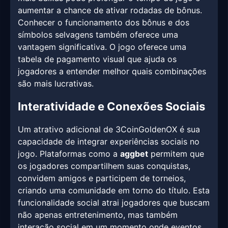
aumentar a chance de ativar rodadas de bônus.
Conhecer o funcionamento dos bônus e dos
símbolos selvagens também oferece uma
vantagem significativa. O jogo oferece uma
tabela de pagamento visual que ajuda os
jogadores a entender melhor quais combinações
são mais lucrativas.
Interatividade e Conexões Sociais
Um atrativo adicional de 3CoinGoldenOX é sua
capacidade de integrar experiências sociais no
jogo. Plataformas como a
aggbet
permitem que
os jogadores compartilhem suas conquistas,
convidem amigos e participem de torneios,
criando uma comunidade em torno do título. Esta
funcionalidade social atrai jogadores que buscam
não apenas entretenimento, mas também
interação social em um momento onde eventos