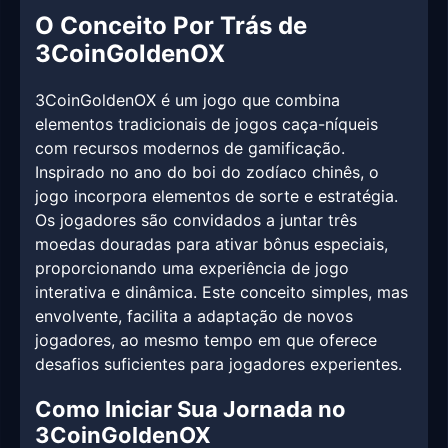
O Conceito Por Trás de
3CoinGoldenOX
3CoinGoldenOX é um jogo que combina
elementos tradicionais de jogos caça-níqueis
com recursos modernos de gamificação.
Inspirado no ano do boi do zodíaco chinês, o
jogo incorpora elementos de sorte e estratégia.
Os jogadores são convidados a juntar três
moedas douradas para ativar bônus especiais,
proporcionando uma experiência de jogo
interativa e dinâmica. Este conceito simples, mas
envolvente, facilita a adaptação de novos
jogadores, ao mesmo tempo em que oferece
desafios suficientes para jogadores experientes.
Como Iniciar Sua Jornada no
3CoinGoldenOX