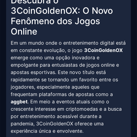
Descubra o
3CoinGoldenOX: O Novo
Fenômeno dos Jogos
Online
Em um mundo onde o entretenimento digital está
em constante evolução, o jogo
3CoinGoldenOX
emerge como uma opção inovadora e
empolgante para entusiastas de jogos online e
apostas esportivas. Este novo título está
rapidamente se tornando um favorito entre os
jogadores, especialmente aqueles que
frequentam plataformas de apostas como a
aggbet
. Em meio a eventos atuais como o
crescente interesse em criptomoedas e a busca
por entretenimento acessível durante a
pandemia, 3CoinGoldenOX oferece uma
experiência única e envolvente.