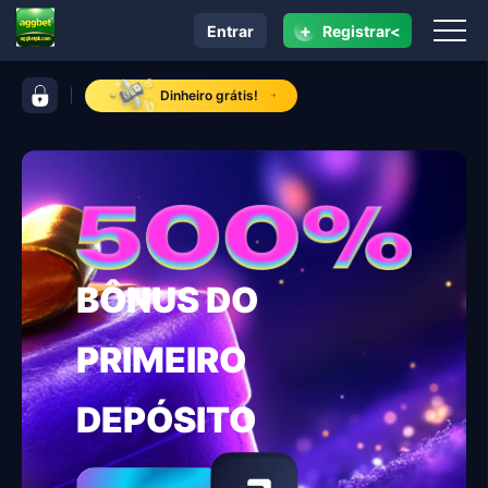
+
Entrar
Registrar<
navegação aggbet
barra de controle aggbet
Dinheiro grátis!
BÔNUS DO
PRIMEIRO
DEPÓSITO